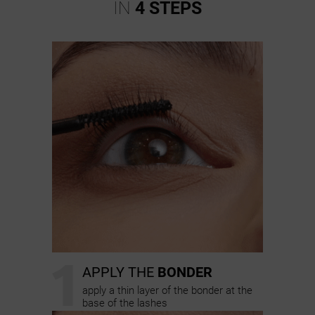
IN
4 STEPS
1
APPLY THE
BONDER
apply a thin layer of the bonder at the
base of the lashes