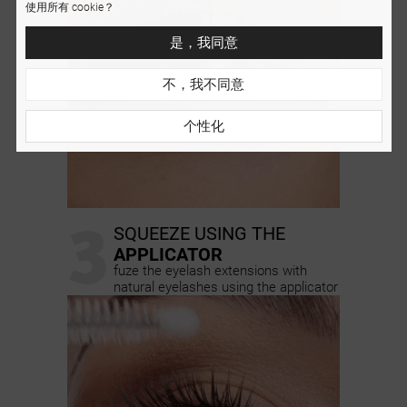
使用所有 cookie？
是，我同意
不，我不同意
个性化
3
SQUEEZE USING THE
APPLICATOR
fuze the eyelash extensions with
natural eyelashes using the applicator