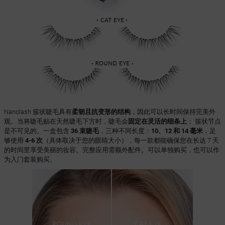
Nanolash 簇状睫毛具有
柔韧且抗变形的结构
，因此可以长时间保持完美外
观。当将睫毛贴在天然睫毛下方时，睫毛会
固定在灵活的细条上
； 簇状节点
是不可见的。一盒包含
36 束睫毛
，三种不同长度：
10、12 和 14 毫米
，足
够使用
4-6 次
（具体取决于您的眼睛大小），每一款都能确保您在长达 7 天
的时间里享受美丽的妆容。完整应用需额外配件。可以单独购买，也可以作
为入门套装购买。