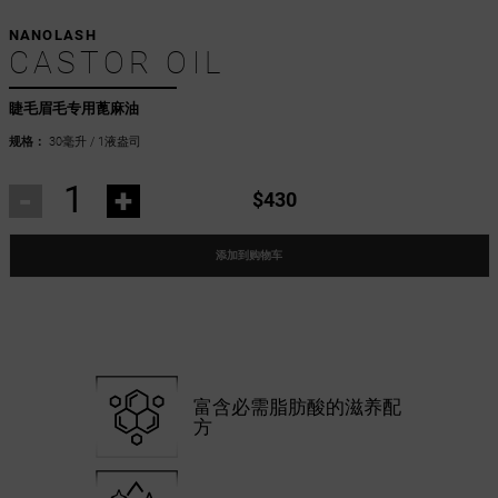
NANOLASH
CASTOR OIL
睫毛眉毛专用蓖麻油
规格：
30毫升 / 1液盎司
-
+
$430
添加到购物车
富含必需脂肪酸的滋养配
方