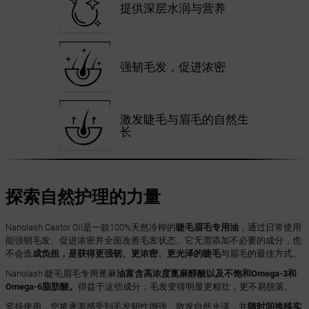
提供深层水润与营养
强韧毛发，促进浓密
激发睫毛与眉毛的自然生
长
探索自然护理的力量
Nanolash Castor Oil是一款100%天然冷榨的
睫毛眉毛专用油
，通过日常使用
能强韧毛发、促进浓密并全面改善毛发状态。它无需添加不必要的成分，也
不会造
成负担，是获得更强韧、更浓密、更光泽的睫毛
与眉毛的最佳方式。
Nanolash 睫毛眉毛专用蓖麻
油富含高浓度蓖麻醇酸以及不饱和Omega-3和
Omega-6脂肪酸。
得益于这些成分，毛发变得明显更粗壮，更不易脱落。
坚持使用，您将逐渐感受到毛发韧性增强、散发自然光泽，并
随时间推移实