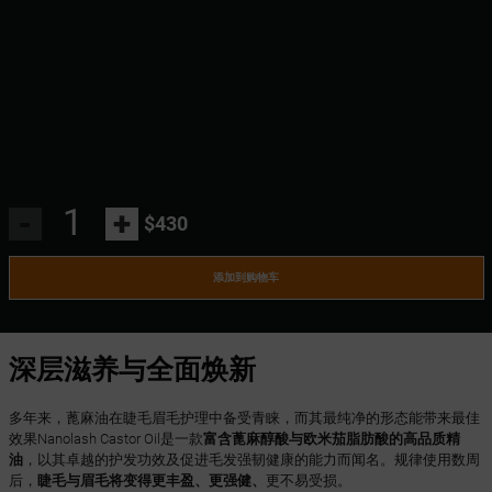
-
+
$430
添加到购物车
深层滋养与全面焕新
多年来，蓖麻油在睫毛眉毛护理中备受青睐，而其最纯净的形态能带来最佳
效果Nanolash Castor Oil是一款
富含蓖麻醇酸与欧米茄脂肪酸的高品质精
油
，以其卓越的护发功效及促进毛发强韧健康的能力而闻名。规律使用数周
后，
睫毛与眉毛将变得更丰盈、更强健、
更不易受损。