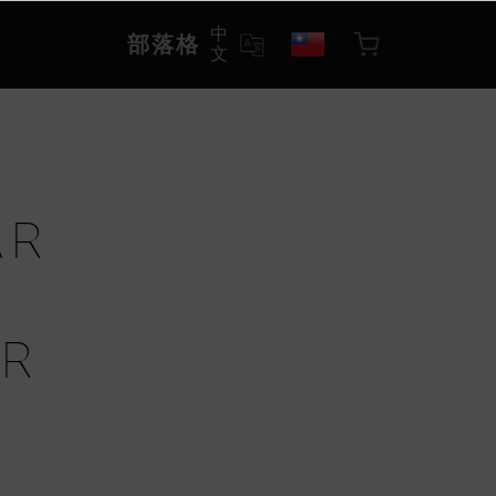
中
部落格
文
AR
P
ER