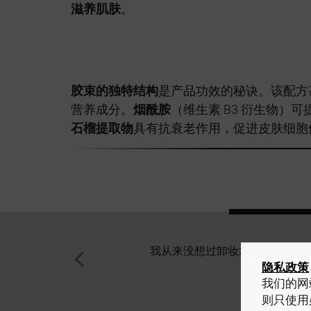
滋养肌肤
。
胶束的独特结构
是产品功效的秘诀。该配方
营养成分。
烟酰胺
（维生素 B3 衍生物
石榴提取物
具有抗衰老作用，促进皮肤细胞
我从来没想过卸妆水会对皮肤这
隐私政策
我们的网站
则只使用