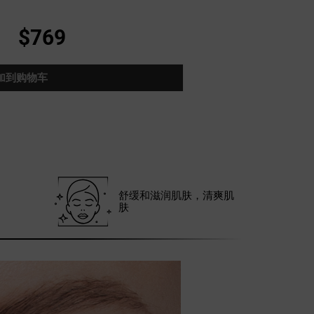
$769
加到购物车
舒缓和滋润肌肤，清爽肌
肤