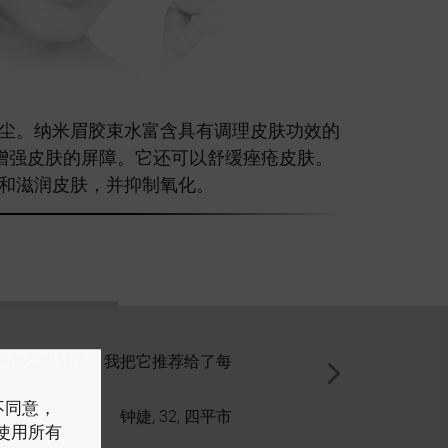
尘。纳米眉胶束水富含具有调理皮肤功效的
并增强皮肤的屏障。它还可以舒缓痤疮皮肤。
和滋润皮肤，并抑制氧化。
不那么明显了。我把它推荐给了每
非常适合清洁皮肤
户不同意，
钟婕, 32, 四平市
意使用所有