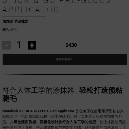
STICK & GO PRE-GLUED
APPLICATOR
预粘睫毛涂抹器
颜色:
黑色
-
+
$430
添加到购物车
符合人体工学的涂抹器 ,
轻松打造预粘
睫毛
Nanolash STICK & GO Pre-Glued Applicator
旨在确保在使用即用型粘合条
粘贴睫毛（包括预粘簇状睫毛和半段睫毛）时，实现最大程度的精准与舒
适。其
黑色缎面质感、轻量化设计及符合人体工学的造型
，使涂抹器使用起
来格外舒适且直观。符合眼窝曲线的解剖学尖端，贴合眼睛的自然形态，让