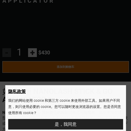
APPLICATOR
-
+
$430
添加到购物车
如何使用
NANOLASH STICK & GO
隐私政策
APPLICATOR
？
我们的网站使用 cookie 和第三方 cookie 来使用外部工具。如果用户不同
意，则只使用必要的 cookie。您可以随时更改浏览器的设置。您是否同意
Nanolash 涂抹器
旨在让
预粘睫毛的粘贴过程尽可能简单
，适用于所有类
使用所有 cookie？
型。它能让您轻松地从包装中取出簇状睫毛和半段睫毛，同时不损坏其形状
是，我同意
或粘合条。凭借其精准的尖端，您可以轻松将睫毛置于自身自然睫毛线正下
方——无需额外胶水。
防粘涂层
有助于保持睫毛的粘性，这对预粘产品尤为