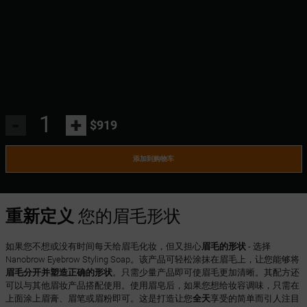
-
+
$919
添加到购物车
重新定义
您的眉毛形状
如果您不想或没有时间每天给眉毛化妆，但又担心
眉毛的形状
- 选择
Nanobrow Eyebrow Styling Soap。该产品可轻松涂抹在眉毛上，让您能够将
眉毛分开并塑造正确的形状
。只需少量产品即可使眉毛更加清晰。其配方还
可以与其他眉妆产品搭配使用。使用眉皂后，如果您想给妆容调味，只需在
上面涂上眉膏、眉笔或眉粉即可。这是打造让您
全天
享受的简单而引人注目