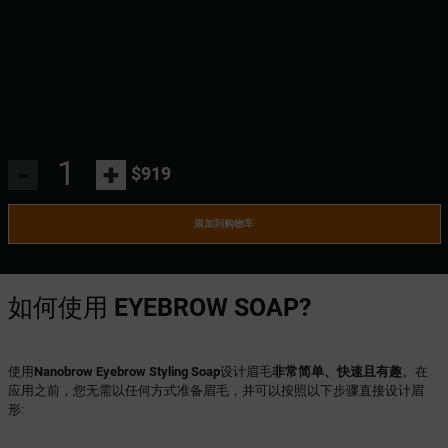
-
+
$919
添加到购物车
如何使用
EYEBROW SOAP?
使用
Nanobrow Eyebrow Styling Soap
设计眉毛
非常简单、快速且有趣
。在
应用之前，您无需以任何方式准备眉毛，并可以按照以下步骤直接设计眉
形: