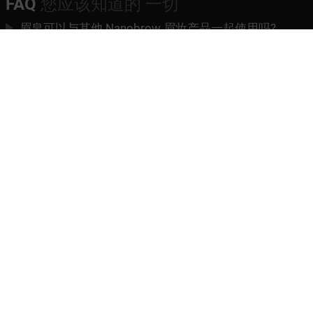
FAQ
您应该知道的 一切
眉皂可以与其他 Nanobrow 眉妆产品一起使用吗?
眉皂防水吗?
如何在一天结束时去除Nanobrow Eyebrow Styling
Soap?
如何保存眉皂?
Nanobrow Eyebrow Styling Soap – 成分 (INCI)
Nanobrow Eyebrow Styling Soap – 有效期
订单交付需要多久?
如果我住在国外，我可以下订单吗?
完美睫毛
时刻
联系方式
条款和条件
隐私政策
合作
退货