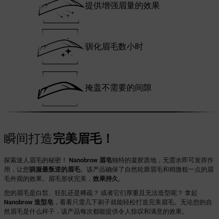
提供增强眉量的效果
驯化眉毛数小时
掩盖不需要的间隙
瞬间打造
完美眉毛！
探索迷人眉毛的秘密！
Nanobrow 眉皂
独特的凝胶质地，无需水即可发挥作
用，让您
驯服最叛逆的眉毛
。该产品确保了自然轮廓眉毛和稍微粗一点的眉
毛外观的效果。眉毛形状完美，
效果持久
。
您的眉毛是白皙、狂乱还是稀疏？ 或者它们厚重且无法造型呢？ 拿起
Nanobrow 造型皂
，看看只需几下刷子就能轻松打造完美眉毛。无论您的自
然眉毛是什么样子，该产品每次都能提供令人惊叹和满意的效果。