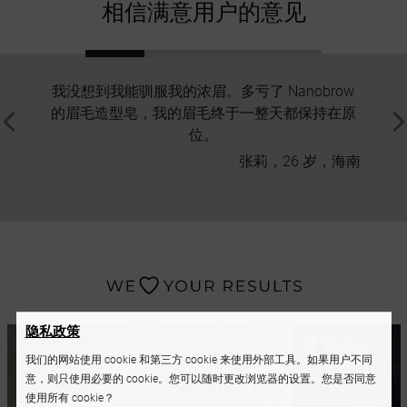
相信满意用户的意见
我没想到我能驯服我的浓眉。多亏了 Nanobrow
很棒的
的眉毛造型皂，我的眉毛终于一整天都保持在原
个能
位。
张莉，26 岁，海南
隐私政策
我们的网站使用 cookie 和第三方 cookie 来使用外部工具。如果用户不同
意，则只使用必要的 cookie。您可以随时更改浏览器的设置。您是否同意
使用所有 cookie？