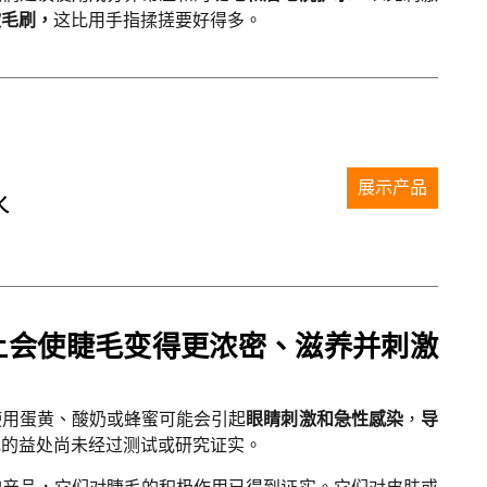
软毛刷，
这比用手指揉搓要好得多。
展示产品
水
上会使睫毛变得更浓密、滋养并刺激
使用蛋黄、酸奶或蜂蜜可能会引起
眼睛刺激和急性感染
，
导
毛的益处尚未经过测试或研究证实。