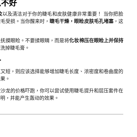
么不好
妆
以及清洁对于你的睫毛和皮肤健康非常重要！ 当你把脸
睫毛受损。当你醒来时，
睫毛干燥，眼睑皮肤毛孔堵塞
，这
轻抚摸眼睑。不要揉眼睛，而是将
化妆棉压在眼睑上并保持
松洗掉睫毛膏。
升
直又短，则应该选择能够增加睫毛长度、浓密度和卷曲度的
效果。
被沙龙的价格吓跑，你可以尝试使用睫毛提升和层压套件在
说明，并能产生轰动的效果。