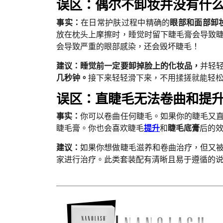
误区：偶尔不卸妆并没有什
事实：
在日常护肤过程中精确的
眼部和面部卸
放在枕头上摩擦时，睡觉时留下睫毛膏会导致
会导致严重的眼部感染，还会毁坏睫毛！
建议：睡觉前一定要卸掉脸上的化妆品，
并轻
几秒钟。
接下来轻轻滑下来，不用揉搓就能轻
误区：直睫毛无法卷曲和提
事实：
你可以卷曲任何睫毛。如果你的睫毛又
睫毛膏。你也会喜欢睫毛
提升
和
睫毛底膏
后的
建议：
如果你想做睫毛滋养和卷曲治疗，但又
家进行治疗。此类套装配有清晰且易于遵循的