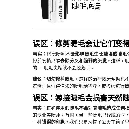
睫毛底膏
误区：修剪睫毛会让它们变
事实：
修剪睫毛不
会影响睫毛生长速度或睫毛
修剪发梢只能
去除分叉和脆弱的头发
。这样，
的——睫毛尖端就不会脱落了。
建议：切勿修剪睫毛。
这样的治疗既无帮助也
过验证且值得信赖的睫毛精华液，或考虑进行
误区：嫁接睫毛会损害天然
事实：
正确使用假睫毛
不会对真睫毛造成任何
的专业美睫师。有时，当一些睫毛已经脱落时
一种
错误的印象
。我们只是习惯了每天在镜子