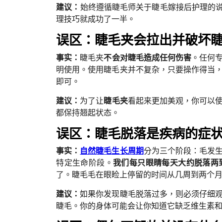
建议：
始终遵循睫毛师关于睫毛嫁接后护理的说
理技巧就成功了一半。
误区：睫毛夹会拉出并破坏
事实：
睫毛夹
不会对睫毛造成任何伤害
。任何
明使用。使用睫毛夹并不复杂，只要操作得当
即可。
建议：
为了让
睫毛夹
看起来更加美观，你可以
都保持翘起状态。
误区：睫毛脱落是疾病的症
事实：
自然睫毛生长周期
分为三个阶段：毛发
特定生命阶段。
我们每只眼睛每天大约脱落两
了。睫毛毛在眼睑上停留的时间从几周到两个
建议：
如果你发现睫毛脱落过多，则必须仔细
睫毛。你的身体可能会让你知道它缺乏维生素