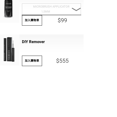
MICROBRUSH APPLICATOR
1,5MM
$99
MICROBRUSH
加入購物車
APPLICATOR 1,5MM
MICROBRUSH
DIY Remover
APPLICATOR 2 MM
MICROBRUSH
$555
加入購物車
APLLICATOR 2,5MM