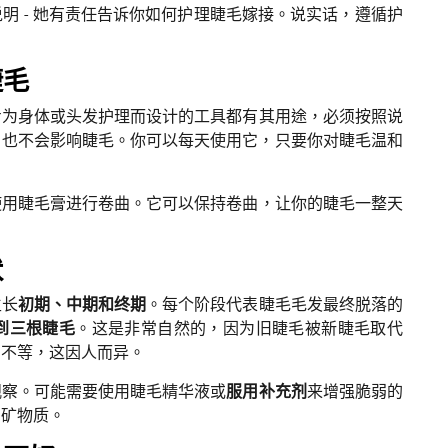
明 - 她有责任告诉你如何护理睫毛嫁接。说实话，遵循护
睫毛
专为身体或头发护理而设计的工具都有其用途，必须按照说
，也不会影响睫毛。你可以每天使用它，只要你对睫毛温和
使用睫毛膏进行卷曲。它可以保持卷曲，让你的睫毛一整天
状
生长
初期、中期和终期
。每个阶段代表睫毛毛发最终脱落的
到三根睫毛
。这是非常自然的，因为旧睫毛被新睫毛取代
月不等，这因人而异。
观察。可能需要使用睫毛精华液或
服用补充剂
来增强脆弱的
和矿物质。