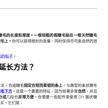
睫毛的长度和厚度。一根较粗的假睫毛贴在一根天然睫毛
睫毛上。
你可以获得微妙的音量，同时保持尽可能自然的效
们的帖子
。
延长方法？
方法。合成睫毛
固定在短而柔韧的条上
。与典型的条状睫毛
睫毛下方
。这是一个重要的特征，因为效果非常
自然
，并且
分成
几段也
非常方便
。你需要一些配件来使用 DIY 簇状睫
购买。它们是：