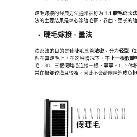
睫毛嫁接的经典方法通常被称为
1:1 睫毛延
法的主要结果是精心涂睫毛膏、卷曲、更长的
睫毛嫁接 - 量法
浓密法的目的是使睫毛显着
浓密
。分为
轻型（2
粘在真睫毛上。在这种情况下，不
止一根假睫
毛，3D - 三根假睫毛连接一根，等等。）。体积
常在根部较浅且较窄，因此不会给眼睛造成负
假睫毛