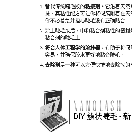
替代传统睫毛胶的
粘接剂。
它沿着天然
抹，其粘性配方可让你将假簇附着在天
你不必着急并担心睫毛没有正确贴合。
涂上睫毛簇后，中和粘合剂粘性的
密封
粘合剂的睫毛上。
符合人体工程学的涂抹器
，有助于将假
容易，并确保胶水更好地粘合睫毛。
去除剂
是一种可以方便快捷地去除簇的
DIY 簇状睫毛 -