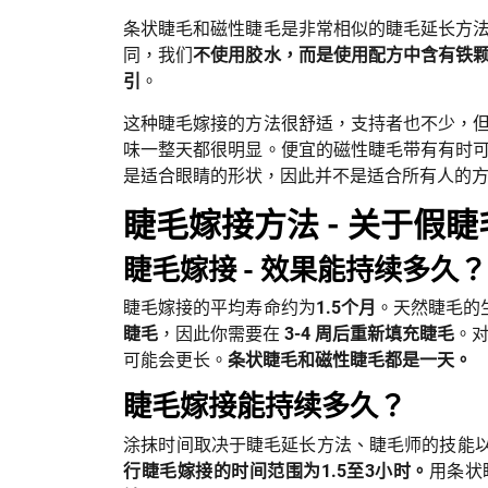
条状睫毛和磁性睫毛是非常相似的睫毛延长方
同，我们
不使用胶水，而是使用配方中含有铁
引
。
这种睫毛嫁接的方法很舒适，支持者也不少，
味一整天都很明显。便宜的磁性睫毛带有有时
是适合眼睛的形状，因此并不是适合所有人的
睫毛嫁接方法 - 关于假
睫毛嫁接 - 效果能持续多久？
睫毛嫁接的平均寿命约为
1.5个月
。天然睫毛的
睫毛
，因此你需要在
3-4 周后重新填充睫毛
。
可能会更长。
条状睫毛和磁性睫毛都是一天。
睫毛嫁接能持续多久？
涂抹时间取决于睫毛延长方法、睫毛师的技能
行睫毛嫁接的时间范围为1.5至3小时。
用条状