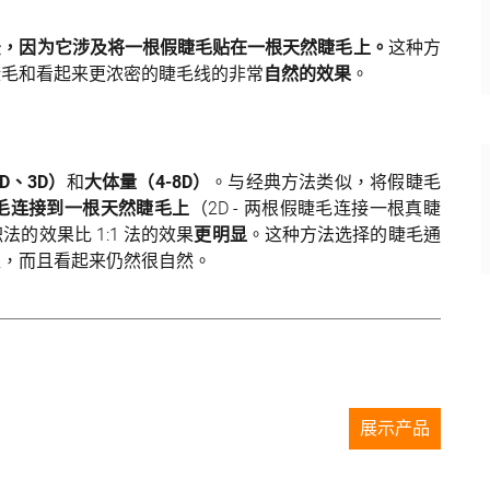
长法，因为它涉及将一根假睫毛贴在一根天然睫毛上。
这种方
睫毛和看起来更浓密的睫毛线的非常
自然的效果
。
D、3D）
和
大体量（4-8D）
。与经典方法类似，将假睫毛
毛连接到一根天然睫毛上
（2D - 两根假睫毛连接一根真睫
法的效果比 1:1 法的效果
更明显
。这种方法选择的睫毛通
担，而且看起来仍然很自然。
展示产品