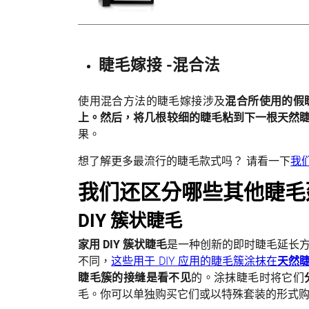
睫毛嫁接 -混合法
使用混合方法的睫毛嫁接涉及
混合所使用的假
上。然后，将几根较细的睫毛粘到下一根天然
果。
想了解更多最流行的睫毛款式吗？ 请看一下
我
我们还区分哪些其他睫毛
DIY 簇状睫毛
家用 DIY 簇状睫毛
是一种创新的即时睫毛延长
不同，
这些用于 DIY 应用的睫毛簇涂抹在
天然
睫毛簇的接缝是看不见
的。涂抹睫毛时将它们
毛。你可以单独购买它们或以特殊套装的形式