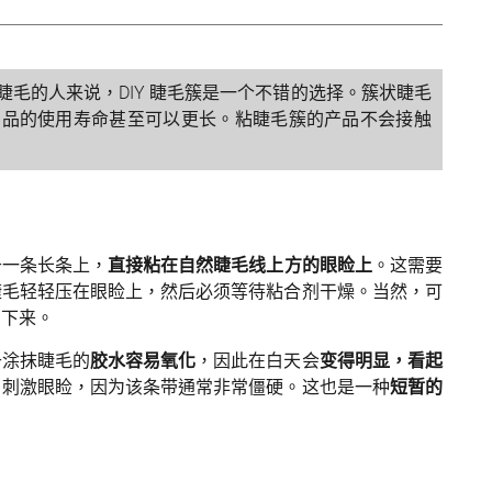
毛的人来说，DIY 睫毛簇是一个不错的选择。簇状睫毛
产品的使用寿命甚至可以更长。粘睫毛簇的产品不会接触
于一条长条上，
直接粘在自然睫毛线上方的眼睑上
。这需要
睫毛轻轻压在眼睑上，然后必须等待粘合剂干燥。当然，可
剥下来。
于涂抹睫毛的
胶水容易氧化
，因此在白天会
变得明显，看起
，刺激眼睑，因为该条带通常非常僵硬。这也是一种
短暂的