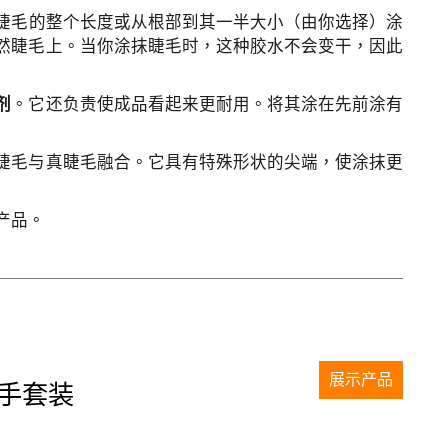
睫毛的整个长度或从根部到其一半大小（由你选择）涂
然睫毛上。当你涂抹睫毛时，这种胶水不会变干，因此
剂
。它还负责使成品看起来更耐用。将其涂在先前涂有
睫毛与真睫毛融合。它具有特殊形状的尖端，使涂抹更
产品。
展示产品
 新手套装