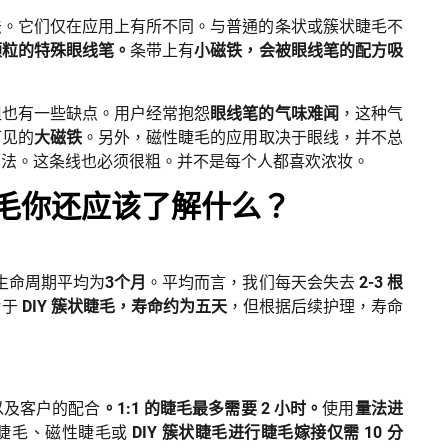
法。它们仅在应用上有所不同。与普通的条状或簇状睫毛不
颗粒的特殊眼线笔。
条带上有
小磁铁，会被眼线笔的配方吸
但也有一些缺点。用户经常抱怨
眼线笔的气味难闻
，这种气
可见的
大磁铁
。另外，磁性睫毛的应用取决于眼线，并不总
方法。这条线也必须很粗。并不是每个人都喜欢浓妆。
睫毛你还应该了解什么？
生命周期平均为
3个月
。平均而言，我们每天会失去
2-3 根
对于
DIY 簇状睫毛，寿命约为五天
，但根据后续护理，寿命
以及客户的配合
。1:1 的睫毛最多需要 2 小时。
使用
量法进
睫毛、磁性睫毛或
DIY 簇状睫毛进行睫毛嫁接仅需 10 分