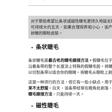
对于那些希望比条状或磁性睫毛更持久地延长睫
可持续大约五天，如果合理保养和小心，该
娇嫩的眼睑皮肤。
条状睫毛
条状睫毛是
最古老的睫毛嫁接方法。
假睫毛位
沿着条带的整个长度涂上特殊的假睫毛胶。将
以切割条带以适合你的眼睛。将睫毛从眼睑上
这是一种流行的方法，但它有一些小缺点。用
来不太舒服
。白天，该条带经常在眼角处剥落
睫毛嫁接方法
，只能持续一天。
磁性睫毛