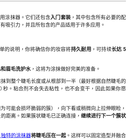
专用涂抹器。它们还包含
入门套装
，其中包含所有必要的配
当有吸引力，并且所包含的产品适用于许多应用。
简单的说明，你将确信你的妆容将
持久耐用
，可持续
长达 5
毛和眉毛洗护水
，这将为涂抹做好完美的准备。
将其涂抹到整个睫毛长度或从根部到一半（最好根据自然睫毛的
20 秒。粘合剂不会失去粘性，也不会变干，因此如果你愿
因为可能会损坏脆弱的簇），向下看或稍微向上拉伸眼睑，
毫米的距离。如果簇状睫毛已正确连接，
继续进行下一个簇状
用独特的涂抹器
将睫毛压在一起
。这样可以固定造型并融合