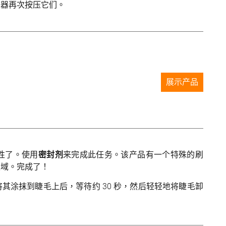
抹器再次按压它们。
展示产品
性了。使用
密封剂
来完成此任务。该产品有一个特殊的刷
区域。完成了！
其涂抹到睫毛上后，等待约 30 秒，然后轻轻地将睫毛卸