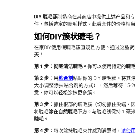
DIY 睫毛簇
制造商在其商店中提供上述产品和
件，包括选定的睫毛样式。此类套件的价格相
如何DIY簇状睫毛？
在家DIY使用假睫毛簇直观且方便。通过这些
天
！
第 1 步：彻底清洁睫毛。
你可以使用特定的
睫
第 2 步
：用
粘合剂
粘贴你的 DIY 睫毛簇。
大小调整涂抹粘合剂的方式），然后等待 15-
意，你可以轻松涂抹更多簇。
第 3 步：
抓住根部的睫毛簇（切勿抓住尖端，
将睫毛
涂在自然睫毛下方
。与睫毛线保持 1 
睫毛。
第 4 步：
每次涂抹睫毛束并感到满意时，
请使