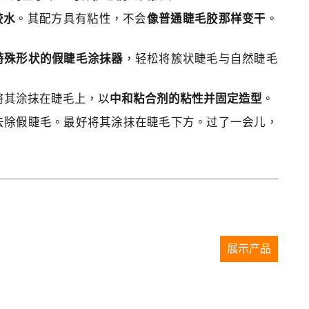
胶水
。其配方具有粘性，不会
像普通睫毛胶那样变干
。
特殊形状的假睫毛涂抹器
，轻松将簇状睫毛与自然睫毛
后将其涂抹在睫毛上，以
中和粘合剂的粘性并固定造型
。
去除假睫毛。最好将其涂抹在睫毛下方。过了一会儿，
展示产品