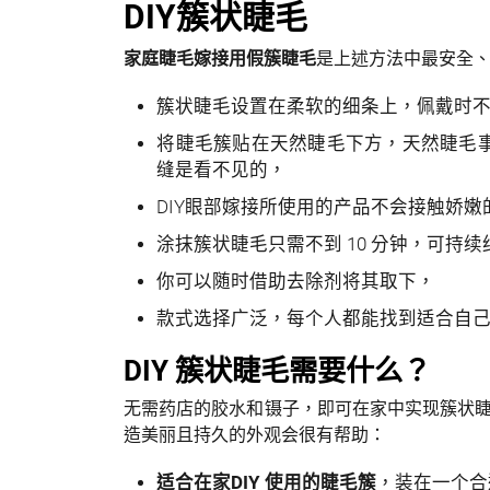
DIY簇状睫毛
家庭睫毛嫁接用假簇睫毛
是上述方法中最安全
簇状睫毛设置在柔软的细条上，佩戴时
将睫毛簇贴在天然睫毛下方，天然睫毛
缝是看不见的，
DIY眼部嫁接所使用的产品不会接触娇嫩
涂抹簇状睫毛只需不到 10 分钟，可持
你可以随时借助去除剂将其取下，
款式选择广泛，每个人都能找到适合自
DIY 簇状睫毛需要什么？
无需药店的胶水和镊子，即可在家中实现簇状
造美丽且持久的外观会很有帮助：
适合在家DIY 使用的睫毛簇
，装在一个合