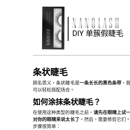
DIY 单簇假睫毛
条状睫毛
顾名思义，条状睫毛是
一条长长的黑色条带
，
可以轻松搭配场合。
如何涂抹条状睫毛？
在使用这种类型的睫毛之前，
请先在眼睛上试
对你的眼睛来说太长了
。然后，需要修剪它们
步骤很简单：