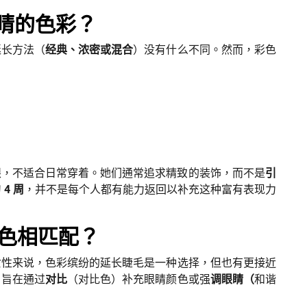
眼睛的色彩？
延长方法（
经典、浓密或混合
）没有什么不同。然而，彩色
眼，不适合日常穿着。她们通常追求精致的装饰，而不是
引
 4 周
，并不是每个人都有能力返回以补充这种富有表现力
色相匹配？
女性来说，色彩缤纷的延长睫毛是一种选择，但也有更接近
，旨在通过
对比
（对比色）补充眼睛颜色或强
调眼睛（
和谐