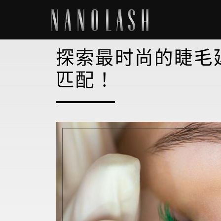
探索最时尚的睫毛
匹配！