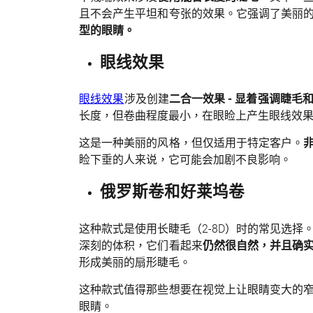
且不会产生平坦和夸张的效果。它强调了美丽
型的眼睛。
眼线效果
眼线效果
涉及创建
二合一效果 - 显着强调睫毛
长度，但卷曲程度最小，在眼睑上产生眼线效
这是一种美丽的风格，但仅适用于特定客户。
睑下垂的人来说，它可能会加剧不良影响。
俄罗斯卷和好莱坞卷
这种款式是使用长睫毛（2-8D）时的常见选择
深刻的体积，它们看起来
仍然很自然，并且确
形成美丽的扇形睫毛。
这种款式值得那些想要在视觉上让眼睛变大的
眼睛。