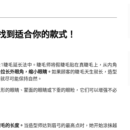
 找到适合你的款式！
:1睫毛延长法中。睫毛师将假睫毛贴在真睫毛上，从内角
会拉长外眼角，缩小眼睛。
如果顾客的睫毛天生就长，造型
果就尽可能保持自然。
仁形的眼睛、蒙面的眼睛或下垂的眼睑，它们可以增强不必
睫毛的长度。
当造型师达到眉弓的最高点时，她开始涂抹越