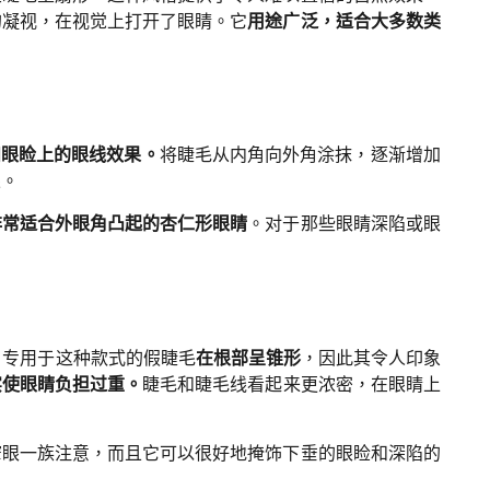
的凝视，在视觉上打开了眼睛。它
用途广泛，适合大多数类
和眼睑上的眼线效果。
将睫毛从内角向外角涂抹，逐渐增加
果。
非常适合外眼角凸起的杏仁形眼睛
。对于那些眼睛深陷或眼
。专用于这种款式的假睫毛
在根部呈锥形
，因此其令人印象
实使眼睛负担过重。
睫毛和睫毛线看起来更浓密，在眼睛上
窄眼一族注意，而且它可以很好地掩饰下垂的眼睑和深陷的