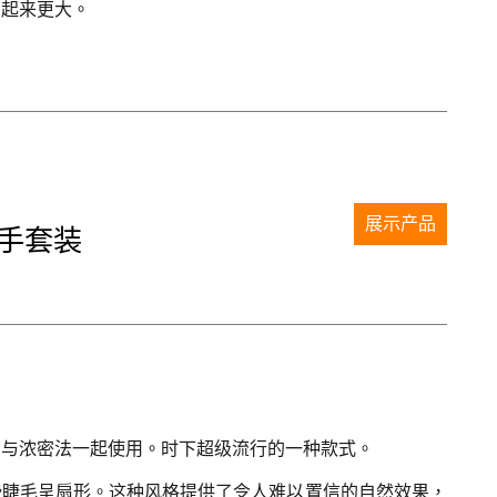
看起来更大。
展示产品
 新手套装
常与浓密法一起使用。时下超级流行的一种款式。
些睫毛呈扇形。这种风格提供了令人难以置信的自然效果，