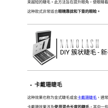
来越短的睫毛。此方法旨在提升眼角，使眼睛
这种款式非常适合
眼睛靠拢和下垂的眼睑。
DIY 簇状睫毛 -
卡戴珊睫毛
这种效果也称为金式睫毛或金
卡戴珊睫毛
，通
卡戴珊效果涉及
使用混合长度的睫毛
，其中一